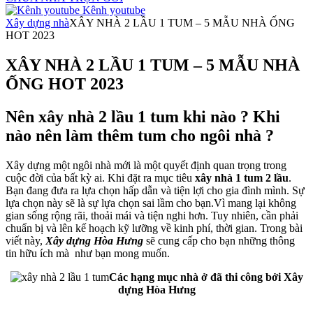
Kênh youtube
Xây dựng nhà
XÂY NHÀ 2 LẦU 1 TUM – 5 MẪU NHÀ ỐNG
HOT 2023
XÂY NHÀ 2 LẦU 1 TUM – 5 MẪU NHÀ
ỐNG HOT 2023
Nên xây nhà 2 lầu 1 tum khi nào ? Khi
nào nên làm thêm tum cho ngôi nhà ?
Xây dựng một ngôi nhà mới là một quyết định quan trọng trong
cuộc đời của bất kỳ ai. Khi đặt ra mục tiêu
xây nhà 1 tum 2 lầu
.
Bạn đang đưa ra lựa chọn hấp dẫn và tiện lợi cho gia đình mình. Sự
lựa chọn này sẽ là sự lựa chọn sai lầm cho bạn.Vì mang lại không
gian sống rộng rãi, thoải mái và tiện nghi hơn. Tuy nhiên, cần phải
chuẩn bị và lên kế hoạch kỹ lưỡng về kinh phí, thời gian. Trong bài
viết này,
Xây dựng Hòa Hưng
sẽ cung cấp cho bạn những thông
tin hữu ích mà như bạn mong muốn.
Các hạng mục nhà ở đã thi công bởi Xây
dựng Hòa Hưng