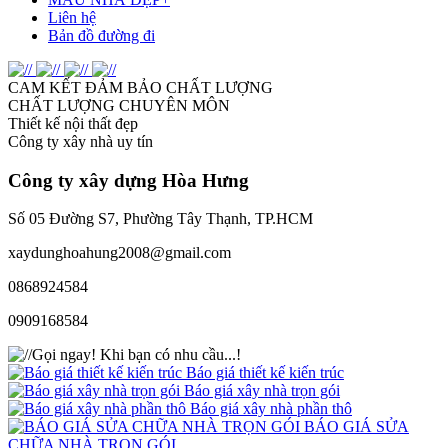
Liên hệ
Bản đồ đường đi
CAM KẾT ĐẢM BẢO CHẤT LƯỢNG
CHẤT LƯỢNG CHUYÊN MÔN
Thiết kế nội thất đẹp
Công ty xây nhà uy tín
Công ty xây dựng
Hòa Hưng
Số 05 Đường S7, Phường Tây Thạnh, TP.HCM
xaydunghoahung2008@gmail.com
0868924584
0909168584
Gọi ngay!
Khi bạn có nhu cầu...!
Báo giá thiết kế kiến trúc
Báo giá xây nhà trọn gói
Báo giá xây nhà phần thô
BÁO GIÁ SỬA
CHỮA NHÀ TRỌN GÓI