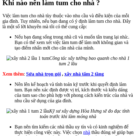
Khi nào nên làm tum cho nhà ?
Việc làm tum cho nhà tùy thuộc vào nhu cầu và điều kiện của mỗi
gia đình. Tuy nhiên, nếu bạn đang có ý định làm tum cho nhà. Đây
là một số lời khuyên mà tôi có thể cung cấp:
Nếu bạn đang sống trong nhà cũ và muốn tân trang lại nhà:.
Bạn có thể xem xét việc làm tum để làm mới không gian và
tạo điểm nhấn mới cho căn nhà của mình.
Công tác xây tường bao quanh cho nhà 1
tum 2 lầu
Xem thêm
:
Sửa nhà trọn gói
,
xây nhà tấm 2 tầng
Nên lên kế hoạch và tính toán kỹ trước khi quyết định làm
tum. Bạn nên xác định được vị trí, kích thước và kiểu dáng
của tum sao cho phù hợp với phong cách kiến trúc của nhà và
nhu cầu sử dụng của gia đình.
Kỹ sư xây dựng Hòa Hưng sẽ đo đạc tính
toán trước khi làm móng nhà
Bạn nên tìm kiếm các nhà thầu uy tín và có kinh nghiệm để
thực hiện công việc này. Việc chọn
nhà
thầu đúng sẽ giúp bạn