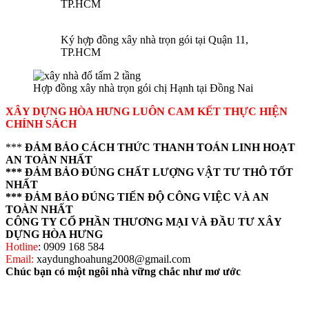
TP.HCM
Ký hợp đồng xây nhà trọn gói tại Quận 11,
TP.HCM
Hợp đồng xây nhà trọn gói chị Hạnh tại Đồng Nai
XÂY DỰNG HÒA HƯNG LUÔN CAM KẾT THỰC HIỆN
CHÍNH SÁCH
***
ĐẢM BẢO CÁCH THỨC THANH TOÁN LINH HOẠT
AN TOÀN NHẤT
*** ĐẢM BẢO ĐÚNG CHẤT LƯỢNG VẬT TƯ THÔ TỐT
NHẤT
*** ĐẢM BẢO ĐÚNG TIẾN ĐỘ CÔNG VIỆC VÀ AN
TOÀN NHẤT
CÔNG TY CỔ PHẦN THƯƠNG MẠI VÀ ĐẦU TƯ XÂY
DỰNG HÒA HƯNG
Hotline
: 0909 168 584
Email:
xaydunghoahung2008@gmail.com
Chúc bạn có một ngôi nhà vững chắc như mơ ước