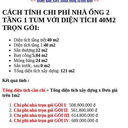
=>
Báo giá xây nhà ống trọn gói
<=
CÁCH TÍNH CHI PHÍ NHÀ ỐNG 2
TẦNG 1 TUM VỚI DIỆN TÍCH 40M2
TRỌN GÓI:
Diện tích tầng trệt:
40 m2
Diện tích tầng 1:
40 m2
Sân thượng:
12 m2
Ban công:
5.04 m2
Móng băng:
24 m2
Sân trước, sau:
0 m2
Tổng diện tích xây dựng:
121 m2
Kết quả tính :
Tổng diện tích cần chi
= Tổng diện tích xây dựng x Đơn giá
trên 1m2
Chí phí nhà trọn gói GÓI I
:
508.800.000 đ
Chí phí nhà trọn gói GÓI II
:
561.800.000 đ
Chí phí nhà trọn gói GÓI III
:
614.800.000 đ
Chí phí nhà trọn gói GÓI IV
:
689.000.000 đ