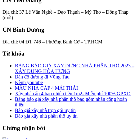
CN Tiền Giang
Địa chỉ: 37 Lê Văn Nghề – Đạo Thạnh – Mỹ Tho – Đồng Tháp
(mới)
CN Bình Dương
Địa chỉ: 04 ĐT 746 – Phường Bình Cờ – TP.HCM
Từ khóa
BẢNG BÁO GIÁ XÂY DỰNG NHÀ PHẦN THÔ 2023 –
XÂY DỤNG HÒA HƯNG
Bản đồ đường đi Vũng Tàu
Kênh youtube
MẪU NHÀ CẤP 4 MÁI THÁI
Xây nhà cấp 4 bao nhiêu tiền 1m2- Miễn phí 100% GPXD
Bảng báo giá xây nhà phần thô bao gồm nhân công hoàn
thiện
Báo giá xây nhà trọn gói uy tín
Báo giá xây nhà phần thô uy tín
Chứng nhận bởi