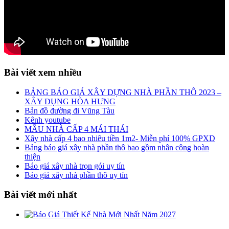
Bài viết xem nhiều
BẢNG BÁO GIÁ XÂY DỰNG NHÀ PHẦN THÔ 2023 –
XÂY DỤNG HÒA HƯNG
Bản đồ đường đi Vũng Tàu
Kênh youtube
MẪU NHÀ CẤP 4 MÁI THÁI
Xây nhà cấp 4 bao nhiêu tiền 1m2- Miễn phí 100% GPXD
Bảng báo giá xây nhà phần thô bao gồm nhân công hoàn
thiện
Báo giá xây nhà trọn gói uy tín
Báo giá xây nhà phần thô uy tín
Bài viết mới nhất