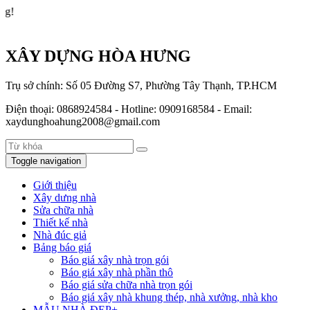
Xây Dự
XÂY DỰNG HÒA HƯNG
Trụ sở chính: Số 05 Đường S7, Phường Tây Thạnh, TP.HCM
Điện thoại: 0868924584 - Hotline: 0909168584 - Email:
xaydunghoahung2008@gmail.com
Toggle navigation
Giới thiệu
Xây dưng nhà
Sửa chữa nhà
Thiết kế nhà
Nhà đúc giả
Bảng báo giá
Báo giá xây nhà trọn gói
Báo giá xây nhà phần thô
Báo giá sửa chữa nhà trọn gói
Báo giá xây nhà khung thép, nhà xưởng, nhà kho
MẪU NHÀ ĐẸP+