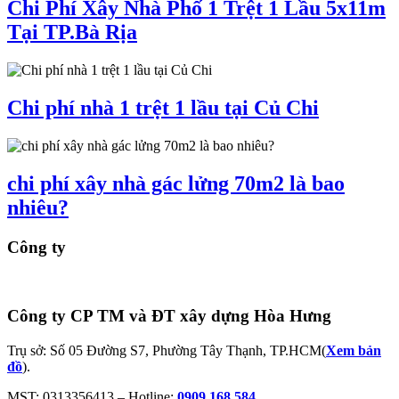
Chi Phí Xây Nhà Phố 1 Trệt 1 Lầu 5x11m
Tại TP.Bà Rịa
Chi phí nhà 1 trệt 1 lầu tại Củ Chi
chi phí xây nhà gác lửng 70m2 là bao
nhiêu?
Công ty
Công ty CP TM và ĐT xây dựng Hòa Hưng
Trụ sở: Số 05 Đường S7, Phường Tây Thạnh, TP.HCM(
Xem bản
đồ
).
MST: 0313356413 – Hotline:
0909 168 584