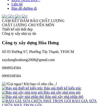
Liên hệ
Bản đồ đường đi
CAM KẾT ĐẢM BẢO CHẤT LƯỢNG
CHẤT LƯỢNG CHUYÊN MÔN
Thiết kế nội thất đẹp
Công ty xây nhà uy tín
Công ty xây dựng
Hòa Hưng
Số 05 Đường S7, Phường Tây Thạnh, TP.HCM
xaydunghoahung2008@gmail.com
0868924584
0909168584
Gọi ngay!
Khi bạn có nhu cầu...!
Báo giá thiết kế kiến trúc
Báo giá xây nhà trọn gói
Báo giá xây nhà phần thô
BÁO GIÁ SỬA
CHỮA NHÀ TRỌN GÓI