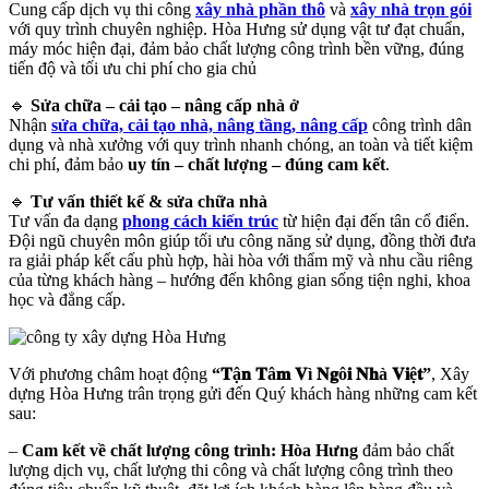
Cung cấp dịch vụ thi công
xây nhà phần thô
và
xây nhà trọn gói
với quy trình chuyên nghiệp. Hòa Hưng sử dụng vật tư đạt chuẩn,
máy móc hiện đại, đảm bảo chất lượng công trình bền vững, đúng
tiến độ và tối ưu chi phí cho gia chủ
🔹
Sửa chữa – cải tạo – nâng cấp nhà ở
Nhận
sửa chữa, cải tạo nhà, nâng tầng, nâng cấp
công trình dân
dụng và nhà xưởng với quy trình nhanh chóng, an toàn và tiết kiệm
chi phí, đảm bảo
uy tín – chất lượng – đúng cam kết
.
🔹
Tư vấn thiết kế & sửa chữa nhà
Tư vấn đa dạng
phong cách kiến trúc
từ hiện đại đến tân cổ điển.
Đội ngũ chuyên môn giúp tối ưu công năng sử dụng, đồng thời đưa
ra giải pháp kết cấu phù hợp, hài hòa với thẩm mỹ và nhu cầu riêng
của từng khách hàng – hướng đến không gian sống tiện nghi, khoa
học và đẳng cấp.
Với phương châm hoạt động
“𝐓ậ𝐧 𝐓â𝐦 𝐕ì 𝐍𝐠ô𝐢 𝐍𝐡à 𝐕𝐢ệ𝐭”
, Xây
dựng Hòa Hưng trân trọng gửi đến Quý khách hàng những cam kết
sau:
–
Cam kết về chất lượng công trình: Hòa Hưng
đảm bảo chất
lượng dịch vụ, chất lượng thi công và chất lượng công trình theo