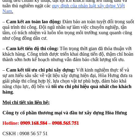
đúng tiêu chuẩn kỹ thuật, đặt lợi ích khách hàng lên hàng đầu và
tuân thủ nghiêm ngặt các
quy định của pháp luật xây dựng Việt
Nam
.
–
Cam kết an toàn lao động:
Đảm bảo an toàn tuyệt đối trong suốt
quá trình thi công. Đội ngũ nhân sự làm việc chuyên nghiệp, tận
tâm, có trách nhiệm và luôn tôn trọng môi trường xung quanh cũng
như cộng đồng dân cư.
–
Cam kết tiến độ thi công:
Tôn trọng thời gian đã thỏa thuận với
khách hàng. Công trình được triển khai đúng tiến độ, thậm chí hoàn
thành sớm hơn kế hoạch nhưng vẫn đảm bảo chất lượng tối ưu.
–
Cam kết tối ưu chi phí xây dựng:
Với kinh nghiệm thực tế và
sự am hiểu sâu sắc về vật liệu xây dựng hiện đại, Hòa Hưng đưa ra
giải pháp thi công hợp lý, lựa chọn vật tư phù hợp, đảm bảo khả
năng chịu lực, độ bền và
tối ưu chi phí hiệu quả nhất cho khách
hàng
.
Mọi chi tiết xin liên hệ:
Công ty cổ phần thương mại và đầu tư xây dựng Hòa Hưng
Hotline: 𝟎𝟗𝟎𝟗.𝟏𝟔𝟖.𝟓𝟖𝟒 – 𝟎𝟗𝟎𝟖.𝟓𝟔𝟓.𝟕𝟓𝟏
CSKH : 0908 56 57 51