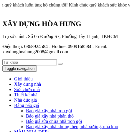
 luôn ủng hộ chúng tôi! Kính chúc quý khách sức khỏe và thành cô
XÂY DỰNG HÒA HƯNG
Trụ sở chính: Số 05 Đường S7, Phường Tây Thạnh, TP.HCM
Điện thoại: 0868924584 - Hotline: 0909168584 - Email:
xaydunghoahung2008@gmail.com
Toggle navigation
Giới thiệu
Xây dưng nhà
Sửa chữa nhà
Thiết kế nhà
Nhà đúc giả
Bảng báo giá
Báo giá xây nhà trọn gói
Báo giá xây nhà phần thô
Báo giá sửa chữa nhà trọn gói
Báo giá xây nhà khung thép, nhà xưởng, nhà kho
MẪU NHÀ ĐẸP+