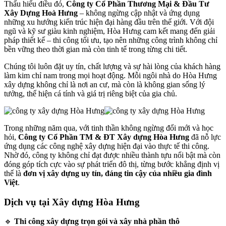
Thấu hiểu điều đó,
Công ty Cổ Phần Thương Mại & Đầu Tư
Xây Dựng Hoà Hưng
– không ngừng cập nhật và ứng dụng
những xu hướng kiến trúc hiện đại hàng đầu trên thế giới. Với đội
ngũ và kỹ sư giàu kinh nghiệm, Hòa Hưng cam kết mang đến giải
pháp thiết kế – thi công tối ưu, tạo nên những công trình không chỉ
bền vững theo thời gian mà còn tinh tế trong từng chi tiết.
Chúng tôi luôn đặt uy tín, chất lượng và sự hài lòng của khách hàng
làm kim chỉ nam trong mọi hoạt động. Mỗi ngôi nhà do Hòa Hưng
xây dựng không chỉ là nơi an cư, mà còn là không gian sống lý
tưởng, thể hiện cá tính và giá trị riêng biệt của gia chủ.
Trong những năm qua, với tinh thần không ngừng đổi mới và học
hỏi,
Công ty Cổ Phần TM & ĐT Xây dựng Hòa Hưng
đã nỗ lực
ứng dụng các công nghệ xây dựng hiện đại vào thực tế thi công.
Nhờ đó, công ty không chỉ đạt được nhiều thành tựu nổi bật mà còn
đóng góp tích cực vào sự phát triển đô thị, từng bước khẳng định vị
thế là
đơn vị xây dựng uy tín, đáng tin cậy của nhiều gia đình
Việt
.
Dịch vụ tại Xây dựng Hòa Hưng
🔹
Thi công xây dựng trọn gói và xây nhà phần thô