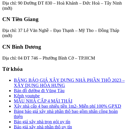
Địa chỉ: 90 Đường ĐT 830 – Hoà Khánh – Đức Hoà – Tây Ninh
(mới)
CN Tiền Giang
Địa chỉ: 37 Lê Văn Nghề – Đạo Thạnh – Mỹ Tho – Đồng Tháp
(mới)
CN Bình Dương
Địa chỉ: 04 ĐT 746 – Phường Bình Cờ – TP.HCM
Từ khóa
BẢNG BÁO GIÁ XÂY DỰNG NHÀ PHẦN THÔ 2023 –
XÂY DỤNG HÒA HƯNG
Bản đồ đường đi Vũng Tàu
Kênh youtube
MẪU NHÀ CẤP 4 MÁI THÁI
Xây nhà cấp 4 bao nhiêu tiền 1m2- Miễn phí 100% GPXD
Bảng báo giá xây nhà phần thô bao gồm nhân công hoàn
thiện
Báo giá xây nhà trọn gói uy tín
Báo giá xây nhà phần thô uy tín