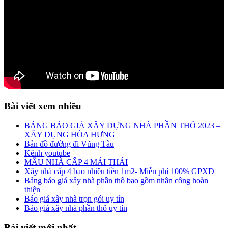
Bài viết xem nhiều
BẢNG BÁO GIÁ XÂY DỰNG NHÀ PHẦN THÔ 2023 –
XÂY DỤNG HÒA HƯNG
Bản đồ đường đi Vũng Tàu
Kênh youtube
MẪU NHÀ CẤP 4 MÁI THÁI
Xây nhà cấp 4 bao nhiêu tiền 1m2- Miễn phí 100% GPXD
Bảng báo giá xây nhà phần thô bao gồm nhân công hoàn
thiện
Báo giá xây nhà trọn gói uy tín
Báo giá xây nhà phần thô uy tín
Bài viết mới nhất