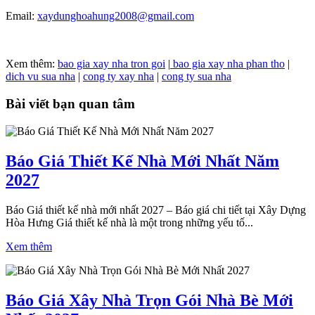
Email:
xaydunghoahung2008@gmail.com
Xem thêm:
bao gia xay nha tron goi
|
bao gia xay nha phan tho
|
dich vu sua nha
|
cong ty xay nha
|
cong ty sua nha
Bài viết bạn quan tâm
Báo Giá Thiết Kế Nhà Mới Nhất Năm
2027
Báo Giá thiết kế nhà mới nhất 2027 – Báo giá chi tiết tại Xây Dựng
Hòa Hưng Giá thiết kế nhà là một trong những yếu tố...
Xem thêm
Báo Giá Xây Nhà Trọn Gói Nhà Bè Mới