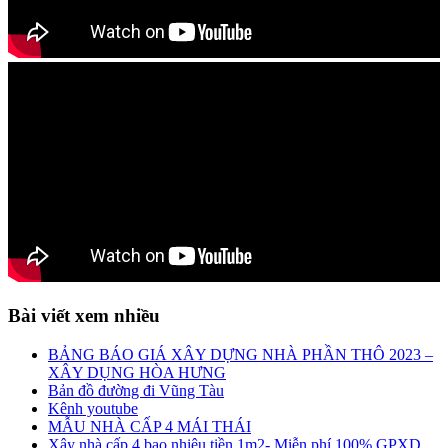
Bài viết xem nhiều
BẢNG BÁO GIÁ XÂY DỰNG NHÀ PHẦN THÔ 2023 –
XÂY DỤNG HÒA HƯNG
Bản đồ đường đi Vũng Tàu
Kênh youtube
MẪU NHÀ CẤP 4 MÁI THÁI
Xây nhà cấp 4 bao nhiêu tiền 1m2- Miễn phí 100% GPXD