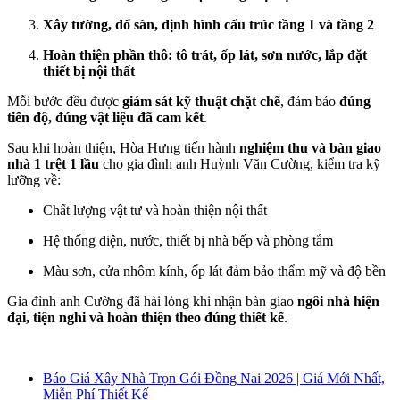
Xây tường, đổ sàn, định hình cấu trúc tầng 1 và tầng 2
Hoàn thiện phần thô: tô trát, ốp lát, sơn nước, lắp đặt
thiết bị nội thất
Mỗi bước đều được
giám sát kỹ thuật chặt chẽ
, đảm bảo
đúng
tiến độ, đúng vật liệu đã cam kết
.
Sau khi hoàn thiện, Hòa Hưng tiến hành
nghiệm thu và bàn giao
nhà 1 trệt 1 lầu
cho gia đình anh Huỳnh Văn Cường, kiểm tra kỹ
lưỡng về:
Chất lượng vật tư và hoàn thiện nội thất
Hệ thống điện, nước, thiết bị nhà bếp và phòng tắm
Màu sơn, cửa nhôm kính, ốp lát đảm bảo thẩm mỹ và độ bền
Gia đình anh Cường đã hài lòng khi nhận bàn giao
ngôi nhà hiện
đại, tiện nghi và hoàn thiện theo đúng thiết kế
.
Báo Giá Xây Nhà Trọn Gói Đồng Nai 2026 | Giá Mới Nhất,
Miễn Phí Thiết Kế