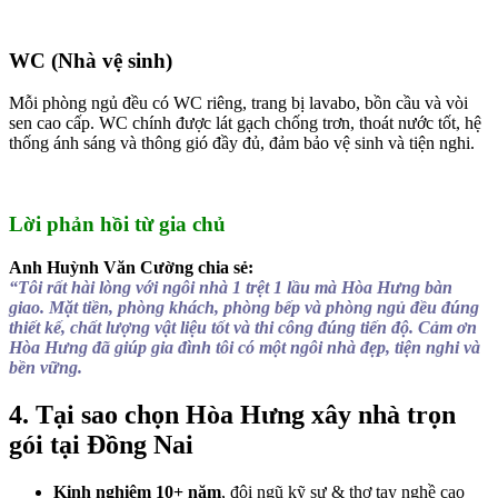
WC (Nhà vệ sinh)
Mỗi phòng ngủ đều có WC riêng, trang bị lavabo, bồn cầu và vòi
sen cao cấp. WC chính được lát gạch chống trơn, thoát nước tốt, hệ
thống ánh sáng và thông gió đầy đủ, đảm bảo vệ sinh và tiện nghi.
Lời phản hồi từ gia chủ
Anh Huỳnh Văn Cường chia sẻ:
“Tôi rất hài lòng với ngôi nhà 1 trệt 1 lầu mà Hòa Hưng bàn
giao. Mặt tiền, phòng khách, phòng bếp và phòng ngủ đều đúng
thiết kế, chất lượng vật liệu tốt và thi công đúng tiến độ. Cảm ơn
Hòa Hưng đã giúp gia đình tôi có một ngôi nhà đẹp, tiện nghi và
bền vững.
4. Tại sao chọn Hòa Hưng xây nhà trọn
gói tại Đồng Nai
Kinh nghiệm 10+ năm
, đội ngũ kỹ sư & thợ tay nghề cao