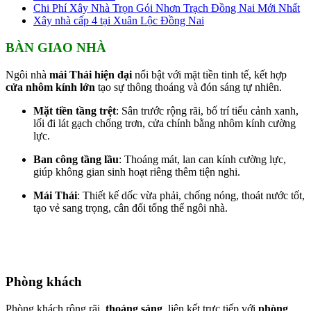
Chi Phí Xây Nhà Trọn Gói Nhơn Trạch Đồng Nai Mới Nhất
Xây nhà cấp 4 tại Xuân Lộc Đồng Nai
BÀN GIAO NHÀ
Ngôi nhà
mái Thái hiện đại
nổi bật với mặt tiền tinh tế, kết hợp
cửa nhôm kính lớn
tạo sự thông thoáng và đón sáng tự nhiên.
Mặt tiền tầng trệt
: Sân trước rộng rãi, bố trí tiểu cảnh xanh,
lối đi lát gạch chống trơn, cửa chính bằng nhôm kính cường
lực.
Ban công tầng lầu
: Thoáng mát, lan can kính cường lực,
giúp không gian sinh hoạt riêng thêm tiện nghi.
Mái Thái
: Thiết kế dốc vừa phải, chống nóng, thoát nước tốt,
tạo vẻ sang trọng, cân đối tổng thể ngôi nhà.
Phòng khách
Phòng khách rộng rãi,
thoáng sáng
, liên kết trực tiếp với
phòng