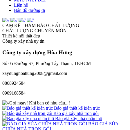
Liên hệ
Bản đồ đường đi
CAM KẾT ĐẢM BẢO CHẤT LƯỢNG
CHẤT LƯỢNG CHUYÊN MÔN
Thiết kế nội thất đẹp
Công ty xây nhà uy tín
Công ty xây dựng
Hòa Hưng
Số 05 Đường S7, Phường Tây Thạnh, TP.HCM
xaydunghoahung2008@gmail.com
0868924584
0909168584
Gọi ngay!
Khi bạn có nhu cầu...!
Báo giá thiết kế kiến trúc
Báo giá xây nhà trọn gói
Báo giá xây nhà phần thô
BÁO GIÁ SỬA
CHỮA NHÀ TRỌN GÓI