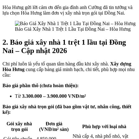
Hòa Hưng gửi lời cảm ơn đến gia đình anh Cường đã tin tưởng và
lựa chọn Hòa Hưng làm đơn vị xây nhà trọn gói tại Đồng Nai.
Báo Giá Xây Nhà 1 Trệt 1 Lầu Tại Đồng Nai – Hòa Hưng
2. Báo giá xây nhà 1 trệt 1 lầu tại Đồng
Nai – Cập nhật 2026
Chi phí luôn là yếu tố quan tâm hàng đầu khi xây nhà.
Xây dựng
Hòa Hưng
cung cấp bảng giá minh bạch, chi tiết, phù hợp mọi nhu
cầu:
Báo giá phần thô (chưa hoàn thiện):
Từ
3.300.000 – 3.900.000 VNĐ/m²
Báo giá xây nhà trọn gói (đã bao gồm vật tư, nhân công, thiết
kế):
Gói xây nhà
Đơn giá
Phù hợp với loại nhà
trọn gói
(VNĐ/m² sàn)
Nhà cấp 4, nhà phố nhỏ, vật
Gói tiêu chuẩn
4.850.000