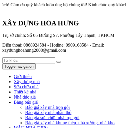
 quý khách luôn ủng hộ chúng tôi! Kính chúc quý khách sức khỏe v
XÂY DỰNG HÒA HƯNG
Trụ sở chính: Số 05 Đường S7, Phường Tây Thạnh, TP.HCM
Điện thoại: 0868924584 - Hotline: 0909168584 - Email:
xaydunghoahung2008@gmail.com
Toggle navigation
Giới thiệu
Xây dưng nhà
Sửa chữa nhà
Thiết kế nhà
Nhà đúc giả
Bảng báo giá
Báo giá xây nhà trọn gói
Báo giá xây nhà phần thô
Báo giá sửa chữa nhà trọn gói
Báo giá xây nhà khung thép, nhà xưởng, nhà kho
MẪU NHÀ ĐẸP+