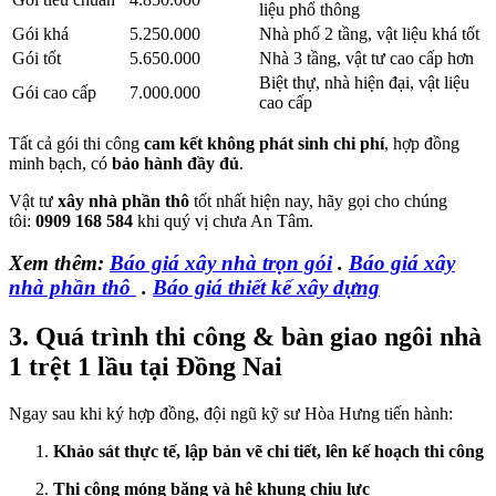
liệu phổ thông
Gói khá
5.250.000
Nhà phố 2 tầng, vật liệu khá tốt
Gói tốt
5.650.000
Nhà 3 tầng, vật tư cao cấp hơn
Biệt thự, nhà hiện đại, vật liệu
Gói cao cấp
7.000.000
cao cấp
Tất cả gói thi công
cam kết không phát sinh chi phí
, hợp đồng
minh bạch, có
bảo hành đầy đủ
.
Vật tư
xây nhà phần thô
tốt nhất hiện nay, hãy gọi cho chúng
tôi:
0909 168 584
khi quý vị chưa An Tâm.
Xem thêm:
Báo giá xây nhà trọn gói
.
Báo giá xây
nhà phần thô
.
Báo giá thiết kế xây dựng
3. Quá trình thi công & bàn giao ngôi nhà
1 trệt 1 lầu tại Đồng Nai
Ngay sau khi ký hợp đồng, đội ngũ kỹ sư Hòa Hưng tiến hành:
Khảo sát thực tế, lập bản vẽ chi tiết, lên kế hoạch thi công
Thi công móng băng và hệ khung chịu lực