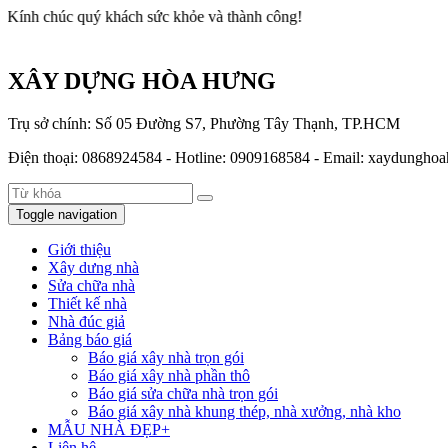
c quý khách sức khỏe và thành công!
XÂY DỰNG HÒA HƯNG
Trụ sở chính: Số 05 Đường S7, Phường Tây Thạnh, TP.HCM
Điện thoại: 0868924584 - Hotline: 0909168584 - Email: xaydung
Toggle navigation
Giới thiệu
Xây dưng nhà
Sửa chữa nhà
Thiết kế nhà
Nhà đúc giả
Bảng báo giá
Báo giá xây nhà trọn gói
Báo giá xây nhà phần thô
Báo giá sửa chữa nhà trọn gói
Báo giá xây nhà khung thép, nhà xưởng, nhà kho
MẪU NHÀ ĐẸP+
Liên hệ