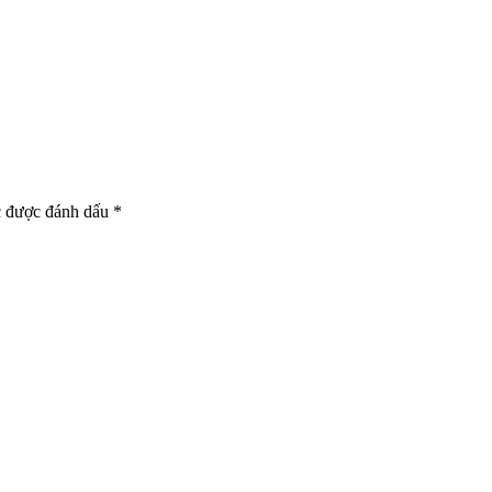
c được đánh dấu
*