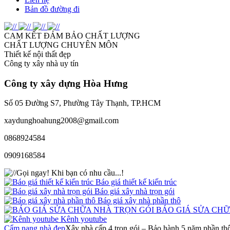
Bản đồ đường đi
CAM KẾT ĐẢM BẢO CHẤT LƯỢNG
CHẤT LƯỢNG CHUYÊN MÔN
Thiết kế nội thất đẹp
Công ty xây nhà uy tín
Công ty xây dựng
Hòa Hưng
Số 05 Đường S7, Phường Tây Thạnh, TP.HCM
xaydunghoahung2008@gmail.com
0868924584
0909168584
Gọi ngay!
Khi bạn có nhu cầu...!
Báo giá thiết kế kiến trúc
Báo giá xây nhà trọn gói
Báo giá xây nhà phần thô
BÁO GIÁ SỬA CHỮ
Kênh youtube
Cẩm nang nhà đẹp
Xây nhà cấp 4 trọn gói – Bảo hành 5 năm phần th