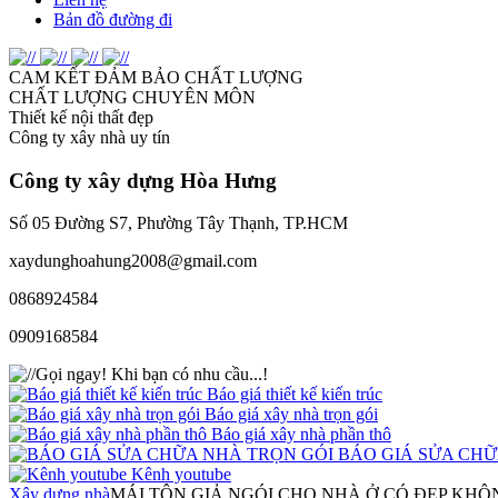
Bản đồ đường đi
CAM KẾT ĐẢM BẢO CHẤT LƯỢNG
CHẤT LƯỢNG CHUYÊN MÔN
Thiết kế nội thất đẹp
Công ty xây nhà uy tín
Công ty xây dựng
Hòa Hưng
Số 05 Đường S7, Phường Tây Thạnh, TP.HCM
xaydunghoahung2008@gmail.com
0868924584
0909168584
Gọi ngay!
Khi bạn có nhu cầu...!
Báo giá thiết kế kiến trúc
Báo giá xây nhà trọn gói
Báo giá xây nhà phần thô
BÁO GIÁ SỬA CHỮ
Kênh youtube
Xây dựng nhà
MÁI TÔN GIẢ NGÓI CHO NHÀ Ở CÓ ĐẸP KHÔ