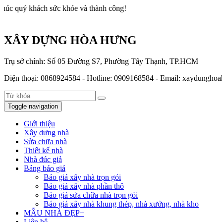
khách sức khỏe và thành công!
XÂY DỰNG HÒA HƯNG
Trụ sở chính: Số 05 Đường S7, Phường Tây Thạnh, TP.HCM
Điện thoại: 0868924584 - Hotline: 0909168584 - Email: xaydung
Toggle navigation
Giới thiệu
Xây dưng nhà
Sửa chữa nhà
Thiết kế nhà
Nhà đúc giả
Bảng báo giá
Báo giá xây nhà trọn gói
Báo giá xây nhà phần thô
Báo giá sửa chữa nhà trọn gói
Báo giá xây nhà khung thép, nhà xưởng, nhà kho
MẪU NHÀ ĐẸP+
Liên hệ