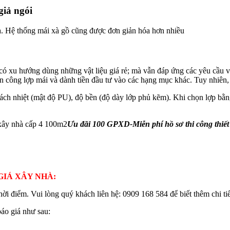
giả ngói
i đa. Hệ thống mái xà gồ cũng được đơn giản hóa hơn nhiều
 có xu hướng dùng những vật liệu giá rẻ; mà vẫn đáp ứng các yêu cầu 
hân công lợp mái và dành tiền đầu tư vào các hạng mục khác. Tuy nhiên
ách nhiệt (mật độ PU), độ bền (độ dày lớp phủ kẽm). Khi chọn lợp bằn
Ưu đãi 100 GPXD-Miễn phí hồ sơ thi công thiế
GIÁ XÂY NHÀ:
thời điểm. Vui lòng quý khách liên hệ: 0909 168 584 để biết thêm chi tiế
áo giá như sau: