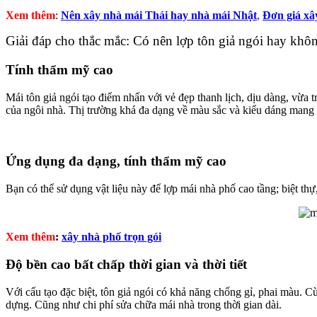
Xem thêm
:
Nên xây nhà mái Thái hay nhà mái Nhật
,
Đơn giá xây
Giải đáp cho thắc mắc: Có nên lợp tôn giả ngói hay khôn
Tính thẩm mỹ cao
Mái tôn giả ngói tạo điểm nhấn với vẻ đẹp thanh lịch, dịu dàng, vừa 
của ngôi nhà. Thị trường khá đa dạng về màu sắc và kiểu dáng mang 
Ứng dụng đa dạng, tính thẩm mỹ cao
Bạn có thể sử dụng vật liệu này để lợp mái nhà phố cao tầng; biệt th
Xem thêm
:
xây nhà phố trọn gói
Độ bền cao bất chấp thời gian và thời tiết
Với cấu tạo đặc biệt, tôn giả ngói có khả năng chống gỉ, phai màu. Cùn
dựng. Cũng như chi phí sửa chữa mái nhà trong thời gian dài.