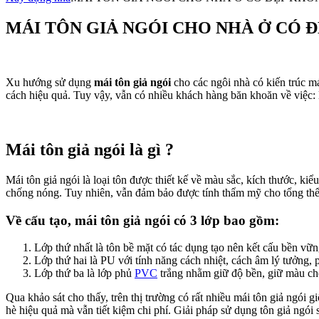
MÁI TÔN GIẢ NGÓI CHO NHÀ Ở CÓ 
Xu hướng sử dụng
mái tôn giả ngói
cho các ngôi nhà có kiến trúc má
cách hiệu quả. Tuy vậy, vẫn có nhiều khách hàng băn khoăn về việc: 
Mái tôn giả ngói là gì ?
Mái tôn giả ngói là loại tôn được thiết kế về màu sắc, kích thước, k
chống nóng. Tuy nhiên, vẫn đảm bảo được tính thẩm mỹ cho tổng thể 
Về cấu tạo, mái tôn giả ngói có 3 lớp bao gồm:
Lớp thứ nhất là tôn bề mặt có tác dụng tạo nên kết cấu bền vữ
Lớp thứ hai là PU với tính năng cách nhiệt, cách âm lý tưởng,
Lớp thứ ba là lớp phủ
PVC
trắng nhằm giữ độ bền, giữ màu cho
Qua khảo sát cho thấy, trên thị trường có rất nhiều mái tôn giả ngói
hè hiệu quả mà vẫn tiết kiệm chi phí. Giải pháp sử dụng tôn giả ngói 