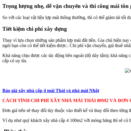
Trọng lượng nhẹ, dễ vận chuyển và thi công mái tôn 
So với các loại vật liệu lợp mái thông thường, thì có thể giảm tải tố
Tiết kiệm chi phí xây dựng
Thay vì lựa chọn những sản phẩm lợp mái đắt tiền. Gia chủ hiện nay
ngói bạn còn có thể tiết kiệm được:. Chi phí vận chuyển, giá thuê n
Khả năng chịu được các tác động bên ngoài (độ dày tấm); khả năng c
cấp có uy tín.
Báo giá xây nhà cấp 4 mái Thái và nhà mái Nhật
CÁCH TÍNH CHI PHÍ XÂY NHÀ MÁI THÁI 80M2 VÀ ĐƠN 
Đơn giá trên sẽ thay đổi tùy thuộc vào thiết kế và thay đổi theo từng 
Ví dụ như quý khách xây nhà cấp 4 100m2 với móng băng thì sẽ có b