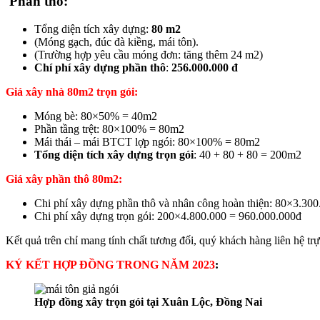
Phần thô:
Tổng diện tích xây dựng:
80 m2
(Móng gạch, đúc đà kiềng, mái tôn).
(Trường hợp yêu cầu móng đơn: tăng thêm 24 m2)
Chí phí xây dựng phần thô
:
256.000.000 đ
Giá xây nhà 80m2 trọn gói:
Móng bè: 80×50% = 40m2
Phần tầng trệt: 80×100% = 80m2
Mái thái – mái BTCT lợp ngói: 80×100% = 80m2
Tổng diện tích xây dựng trọn gói
: 40 + 80 + 80 = 200m2
Giá xây phần thô 80m2:
Chi phí xây dựng phần thô và nhân công hoàn thiện: 80×3.30
Chi phí xây dựng trọn gói: 200×4.800.000 = 960.000.000đ
Kết quả trên chỉ mang tính chất tương đối, quý khách hàng liên hệ trự
KÝ KẾT HỢP ĐỒNG TRONG NĂM 2023
:
Hợp đồng xây trọn gói tại Xuân Lộc, Đồng Nai