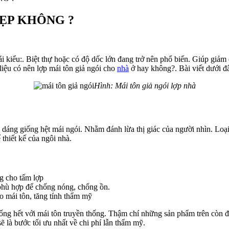
ĐẸP KHÔNG ?
i kiểu:. Biệt thự hoặc có độ dốc lớn đang trở nên phổ biến. Giúp giảm 
liệu có nên lợp mái tôn giả ngói cho
nhà
ở hay không?. Bài viết dưới đâ
Hình: Mái tôn giả ngói lợp nhà
iểu dáng giống hệt mái ngói. Nhằm đánh lừa thị giác của người nhìn. Lo
thiết kế của ngôi nhà.
ng cho tấm lợp
 phù hợp để chống nóng, chống ồn.
 mái tôn, tăng tính thẩm mỹ
 giống hết với mái tôn truyền thống. Thậm chí những sản phẩm trên còn
sẽ là bước tối ưu nhất về chi phí lẫn thẩm mỹ.