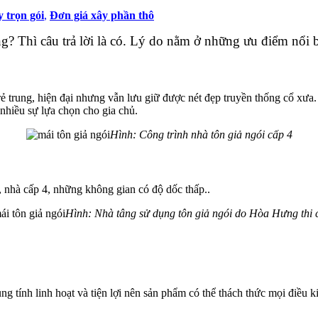
 trọn gói
,
Đơn giá xây phần thô
g? Thì câu trả lời là có. Lý do nằm ở những ưu điểm nổi 
trẻ trung, hiện đại nhưng vẫn lưu giữ được nét đẹp truyền thống cổ xư
nhiều sự lựa chọn cho gia chủ.
Hình: Công trình nhà tôn giả ngói cấp 4
ự, nhà cấp 4, những không gian có độ dốc thấp..
Hình: Nhà tâng sử dụng tôn giả ngói do Hòa Hưng thi 
g tính linh hoạt và tiện lợi nên sản phẩm có thể thách thức mọi điều ki