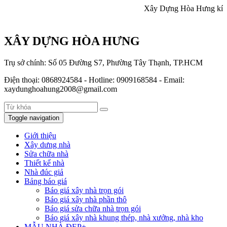
Xây Dựng Hòa Hưng kính chào quý k
XÂY DỰNG HÒA HƯNG
Trụ sở chính: Số 05 Đường S7, Phường Tây Thạnh, TP.HCM
Điện thoại: 0868924584 - Hotline: 0909168584 - Email:
xaydunghoahung2008@gmail.com
Toggle navigation
Giới thiệu
Xây dưng nhà
Sửa chữa nhà
Thiết kế nhà
Nhà đúc giả
Bảng báo giá
Báo giá xây nhà trọn gói
Báo giá xây nhà phần thô
Báo giá sửa chữa nhà trọn gói
Báo giá xây nhà khung thép, nhà xưởng, nhà kho
MẪU NHÀ ĐẸP+