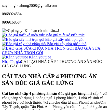
xaydunghoahung2008@gmail.com
0868924584
0909168584
Gọi ngay!
Khi bạn có nhu cầu...!
Báo giá thiết kế kiến trúc
Báo giá xây nhà trọn gói
Báo giá xây nhà phần thô
BÁO GIÁ SỬA
CHỮA NHÀ TRỌN GÓI
Kênh youtube
Nhà đúc giả
CẢI TẠO NHÀ CẤP 4 PHƯƠNG ÁN SÀN ĐÚC
GIẢ GÁC LỬNG
CẢI TẠO NHÀ CẤP 4 PHƯƠNG ÁN
SÀN ĐÚC GIẢ GÁC LỬNG
Cải tạo nhà cấp 4 phương án sàn đúc giả gác lửng
nhà cấp 4 với
công năng sử dụng 1 phòng ngủ 1 phòng khách, 1 nhà vệ sinh và
phòng bếp với kích thước 4x12m chủ đầu tư anh Phong tại phường
Tây Thạnh, quận Tân Phú. Anh Phong yêu cầu dùng phương án an