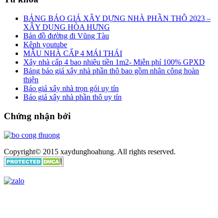
BẢNG BÁO GIÁ XÂY DỰNG NHÀ PHẦN THÔ 2023 –
XÂY DỤNG HÒA HƯNG
Bản đồ đường đi Vũng Tàu
Kênh youtube
MẪU NHÀ CẤP 4 MÁI THÁI
Xây nhà cấp 4 bao nhiêu tiền 1m2- Miễn phí 100% GPXD
Bảng báo giá xây nhà phần thô bao gồm nhân công hoàn
thiện
Báo giá xây nhà trọn gói uy tín
Báo giá xây nhà phần thô uy tín
Chứng nhận bởi
Copyright© 2015 xaydunghoahung. All rights reserved.