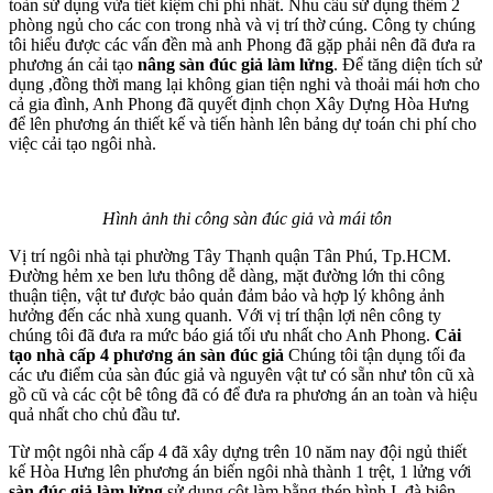
toàn sử dụng vừa tiết kiệm chi phí nhất. Nhu cầu sử dụng thêm 2
phòng ngủ cho các con trong nhà và vị trí thờ cúng. Công ty chúng
tôi hiểu được các vấn đền mà anh Phong đã gặp phải nên đã đưa ra
phương án cải tạo
nâng sàn đúc giả làm lửng
. Để tăng diện tích sử
dụng ,đồng thời mang lại không gian tiện nghi và thoải mái hơn cho
cả gia đình, Anh Phong đã quyết định chọn Xây Dựng Hòa Hưng
để lên phương án thiết kế và tiến hành lên bảng dự toán chi phí cho
việc cải tạo ngôi nhà.
Hình ảnh thi công sàn đúc giả và mái tôn
Vị trí ngôi nhà tại phường Tây Thạnh quận Tân Phú, Tp.HCM.
Đường hẻm xe ben lưu thông dễ dàng, mặt đường lớn thi công
thuận tiện, vật tư được bảo quản đảm bảo và hợp lý không ảnh
hưởng đến các nhà xung quanh. Với vị trí thận lợi nên công ty
chúng tôi đã đưa ra mức báo giá tối ưu nhất cho Anh Phong.
Cải
tạo nhà cấp 4 phương án sàn đúc giả
Chúng tôi tận dụng tối đa
các ưu điểm của sàn đúc giả và nguyên vật tư có sẵn như tôn cũ xà
gồ cũ và các cột bê tông đã có để đưa ra phương án an toàn và hiệu
quả nhất cho chủ đầu tư.
Từ một ngôi nhà cấp 4 đã xây dựng trên 10 năm nay đội ngủ thiết
kế Hòa Hưng lên phương án biến ngôi nhà thành 1 trệt, 1 lửng với
sàn đúc giả làm lửng
sử dụng cột làm bằng thép hình I, đà biên