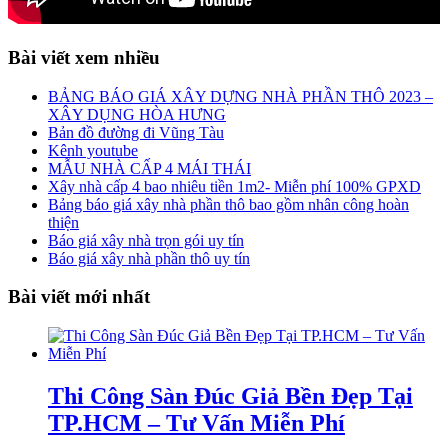
Bài viết xem nhiều
BẢNG BÁO GIÁ XÂY DỰNG NHÀ PHẦN THÔ 2023 –
XÂY DỤNG HÒA HƯNG
Bản đồ đường đi Vũng Tàu
Kênh youtube
MẪU NHÀ CẤP 4 MÁI THÁI
Xây nhà cấp 4 bao nhiêu tiền 1m2- Miễn phí 100% GPXD
Bảng báo giá xây nhà phần thô bao gồm nhân công hoàn
thiện
Báo giá xây nhà trọn gói uy tín
Báo giá xây nhà phần thô uy tín
Bài viết mới nhất
Thi Công Sàn Đúc Giả Bền Đẹp Tại
TP.HCM – Tư Vấn Miễn Phí