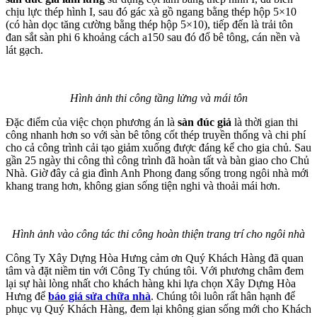
chịu lực thép hình I, sau đó gác xà gồ ngang bằng thép hộp 5×10
(có hàn dọc tăng cường bằng thép hộp 5×10), tiếp đến là trải tôn
đan sắt sàn phi 6 khoảng cách a150 sau đó đổ bê tông, cán nền và
lát gạch.
Hình ảnh thi công tầng lửng và mái tôn
Đặc điểm của việc chọn phương án là
sàn đúc giả
là thời gian thi
công nhanh hơn so với sàn bê tông cốt thép truyền thống và chi phí
cho cả công trình cải tạo giảm xuống được đáng kể cho gia chủ. Sau
gần 25 ngày thi công thì công trình đã hoàn tất và bàn giao cho Chủ
Nhà. Giờ đây cả gia đình Anh Phong đang sống trong ngôi nhà mới
khang trang hơn, không gian sống tiện nghi và thoải mái hơn.
Hình ảnh vào công tác thi công hoàn thiện trang trí cho ngôi nhà
Công Ty Xây Dựng Hòa Hưng cảm ơn Quý Khách Hàng đã quan
tâm và đặt niềm tin với Công Ty chúng tôi. Với phương châm đem
lại sự hài lòng nhất cho khách hàng khi lựa chọn Xây Dựng Hòa
Hưng để
báo giá sửa chữa nhà
. Chúng tôi luôn rất hân hạnh để
phục vụ Quý Khách Hàng, đem lại không gian sống mới cho Khách