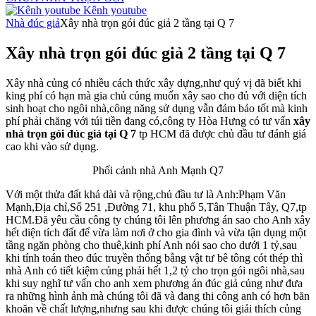
Kênh youtube
Nhà đúc giả
Xây nhà trọn gói đúc giả 2 tầng tại Q 7
Xây nhà trọn gói đúc giả 2 tầng tại Q 7
Xây nhà củng có nhiều cách thức xây dựng,như quý vị đã biết khi
king phí có hạn mà gia chủ củng muốn xây sao cho đủ với diện tích
sinh hoạt cho ngôi nhà,công năng sử dụng vẫn đảm bảo tốt mà kinh
phí phải chăng với túi tiền đang có,công ty Hòa Hưng có tư vấn
xây
nhà trọn gói đúc giả tại Q 7
tp HCM đã được chủ đầu tư đánh giá
cao khi vào sử dụng.
Phối cảnh nhà Anh Mạnh Q7
Với một thửa đất khá dài và rộng,chủ đầu tư là Anh:Phạm Văn
Mạnh,Địa chỉ,Số 251 ,Đường 71, khu phố 5,Tân Thuận Tây, Q7,tp
HCM.Đã yêu cầu công ty chúng tôi lên phương án sao cho Anh xây
hết diện tích đất để vừa làm nơi ở cho gia đình và vừa tận dụng một
tầng ngăn phòng cho thuê,kinh phí Anh nói sao cho dưới 1 tỷ,sau
khi tính toán theo đúc truyền thống bằng vật tư bê tông cót thép thì
nhà Anh có tiết kiệm củng phải hết 1,2 tỷ cho trọn gói ngôi nhà,sau
khi suy nghĩ tư vấn cho anh xem phương án đúc giả củng như đưa
ra những hình ảnh mà chúng tôi đã và đang thi công anh có hơn băn
khoăn về chất lượng,nhưng sau khi được chúng tôi giải thích củng