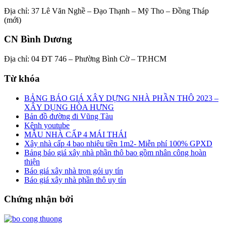
Địa chỉ: 37 Lê Văn Nghề – Đạo Thạnh – Mỹ Tho – Đồng Tháp
(mới)
CN Bình Dương
Địa chỉ: 04 ĐT 746 – Phường Bình Cờ – TP.HCM
Từ khóa
BẢNG BÁO GIÁ XÂY DỰNG NHÀ PHẦN THÔ 2023 –
XÂY DỤNG HÒA HƯNG
Bản đồ đường đi Vũng Tàu
Kênh youtube
MẪU NHÀ CẤP 4 MÁI THÁI
Xây nhà cấp 4 bao nhiêu tiền 1m2- Miễn phí 100% GPXD
Bảng báo giá xây nhà phần thô bao gồm nhân công hoàn
thiện
Báo giá xây nhà trọn gói uy tín
Báo giá xây nhà phần thô uy tín
Chứng nhận bởi