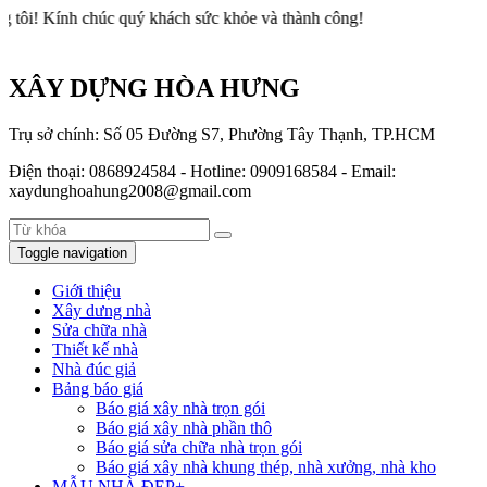
h chúc quý khách sức khỏe và thành công!
XÂY DỰNG HÒA HƯNG
Trụ sở chính: Số 05 Đường S7, Phường Tây Thạnh, TP.HCM
Điện thoại: 0868924584 - Hotline: 0909168584 - Email:
xaydunghoahung2008@gmail.com
Toggle navigation
Giới thiệu
Xây dưng nhà
Sửa chữa nhà
Thiết kế nhà
Nhà đúc giả
Bảng báo giá
Báo giá xây nhà trọn gói
Báo giá xây nhà phần thô
Báo giá sửa chữa nhà trọn gói
Báo giá xây nhà khung thép, nhà xưởng, nhà kho
MẪU NHÀ ĐẸP+