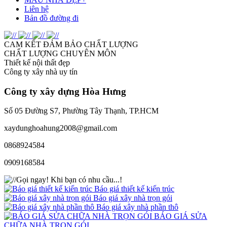
Liên hệ
Bản đồ đường đi
CAM KẾT ĐẢM BẢO CHẤT LƯỢNG
CHẤT LƯỢNG CHUYÊN MÔN
Thiết kế nội thất đẹp
Công ty xây nhà uy tín
Công ty xây dựng
Hòa Hưng
Số 05 Đường S7, Phường Tây Thạnh, TP.HCM
xaydunghoahung2008@gmail.com
0868924584
0909168584
Gọi ngay!
Khi bạn có nhu cầu...!
Báo giá thiết kế kiến trúc
Báo giá xây nhà trọn gói
Báo giá xây nhà phần thô
BÁO GIÁ SỬA
CHỮA NHÀ TRỌN GÓI