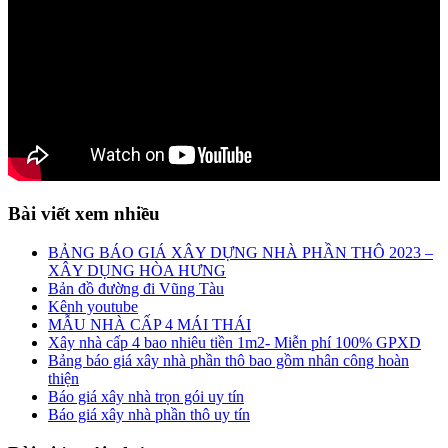
Bài viết xem nhiều
BẢNG BÁO GIÁ XÂY DỰNG NHÀ PHẦN THÔ 2023 –
XÂY DỤNG HÒA HƯNG
Bản đồ đường đi Vũng Tàu
Kênh youtube
MẪU NHÀ CẤP 4 MÁI THÁI
Xây nhà cấp 4 bao nhiêu tiền 1m2- Miễn phí 100% GPXD
Bảng báo giá xây nhà phần thô bao gồm nhân công hoàn
thiện
Báo giá xây nhà trọn gói uy tín
Báo giá xây nhà phần thô uy tín