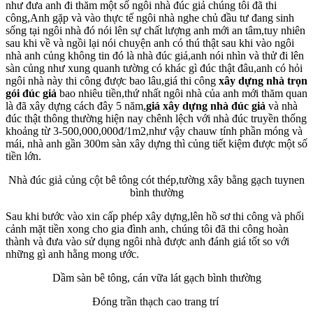
như đưa anh đi thăm một số ngôi nhà đúc giả chúng tôi đã thi
công,Anh gặp và vào thực tế ngôi nhà nghe chủ đầu tư đang sinh
sống tại ngôi nhà đó nói lên sự chất lượng anh mới an tâm,tuy nhiên
sau khi về và ngồi lại nói chuyện anh có thú thật sau khi vào ngôi
nhà anh củng không tin đó là nhà đúc giả,anh nói nhìn và thử đi lên
sàn củng như xung quanh tường có khác gì đúc thật đâu,anh có hỏi
ngôi nhà này thi công được bao lâu,giá thi công
xây dựng nhà trọn
gói đúc giả
bao nhiêu tiền,thứ nhất ngôi nhà của anh mới thăm quan
là đã xây dựng cách đây 5 năm,
giá xây dựng nhà đúc giả
và nhà
đúc thật thông thường hiện nay chênh lệch với nhà đúc truyền thống
khoảng từ 3-500,000,000đ/1m2,như vậy chauw tính phần móng và
mái, nhà anh gần 300m sàn xây dựng thì củng tiết kiệm được một số
tiền lớn.
Nhà đúc giả củng cột bê tông cót thép,tường xây bằng gạch tuynen
bình thường
Sau khi bước vào xin cấp phép xây dựng,lên hồ sơ thi công và phối
cảnh mặt tiền xong cho gia đình anh, chúng tôi đã thi công hoàn
thành và đưa vào sử dụng ngôi nhà được anh đánh giá tốt so với
những gì anh hằng mong ước.
Dầm sàn bê tông, cán vữa lát gạch bình thường
Đóng trần thạch cao trang trí